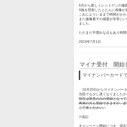
6月から新しくレントゲンの撮
X線を照射したとたんに画像が
これによりいままで時間がかか
また撮像素子の感度が非常にい
ました。
ただまだ不慣れな点もあり時間
2024年7月1日
マイナ受付 開始
マイナンバーカード
10月20日からマイナンバー
当院でも少し遅くなりましたが
現在は新患のみの登録となって
再来の方も登録できますが、必
ご了承ください。
※追記
キャンペーン開始につき、現在