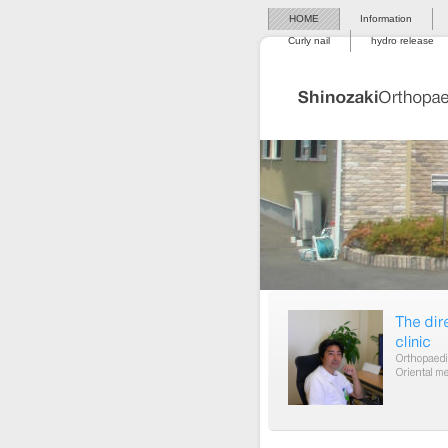
HOME
Information
Curly nail
hydro release