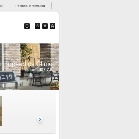
up
Personal information