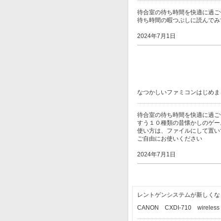
待合室の待ち時間を快適に過ご
待ち時間の暇つぶしに読んでみ
2024年7月1日
なつかしいファミコンはじめま
待合室の待ち時間を快適に過ご
すう１０種類の昔懐かしのゲー
使い方は、ファイルにして置い
ご自由にお使いください
2024年7月1日
レントゲンシステムが新しくな
CANON CXDI-710 wirele