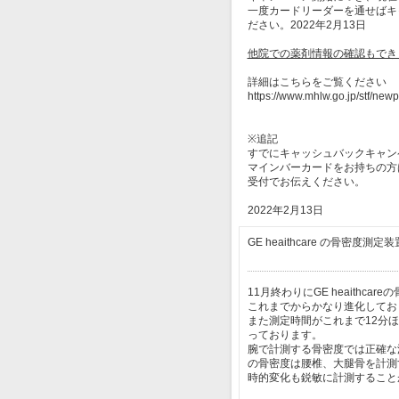
一度カードリーダーを通せばキ
ださい。2022年2月13日
他院での薬剤情報の確認もでき
詳細はこちらをご覧ください
https://www.mhlw.go.jp/stf/ne
※追記
すでにキャッシュバックキャン
マインバーカードをお持ちの方
受付でお伝えください。
2022年2月13日
GE heaithcare の骨密度
11月終わりにGE heaithc
これまでからかなり進化してお
また測定時間がこれまで12分
っております。
腕で計測する骨密度では正確な
の骨密度は腰椎、大腿骨を計測
時的変化も鋭敏に計測すること