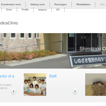
Examination room
Waiting room
Roentogen
Rihabilitation
Pick 
Echo
Profile
wegovy
DX